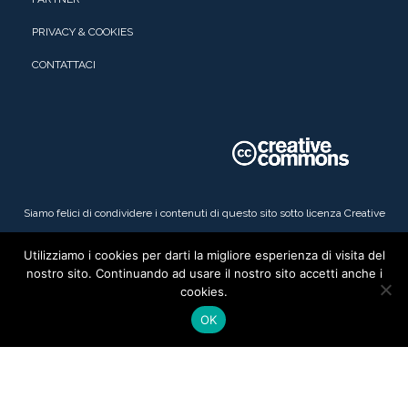
PRIVACY & COOKIES
CONTATTACI
Siamo felici di condividere i contenuti di questo sito sotto licenza
Creative
Commons Attribuzione - Non commerciale - Non opere derivate 4.0
Utilizziamo i cookies per darti la migliore esperienza di visita del
Internazionale
.
nostro sito. Continuando ad usare il nostro sito accetti anche i
cookies.
OK