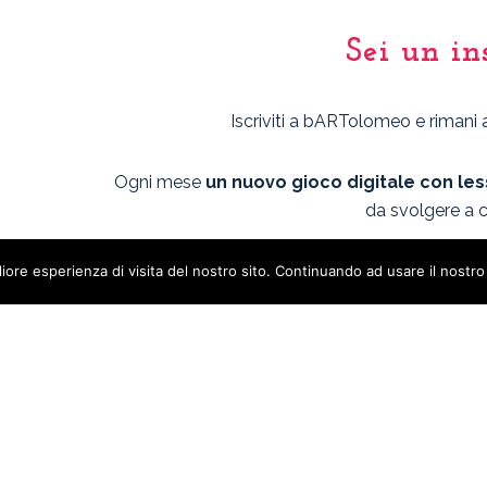
Sei un in
Iscriviti a bARTolomeo e rimani ag
Ogni mese
un nuovo gioco digitale con les
da svolgere a c
gliore esperienza di visita del nostro sito. Continuando ad usare il nostro
Autorizzo al trattamento de