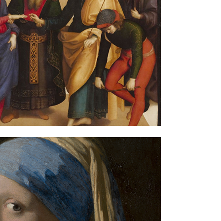
MENTA – COME
AFFAELLO
ON IL RITRATTO