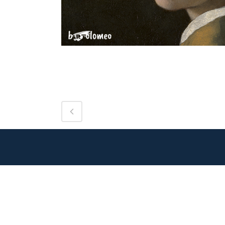
GIO
progetto realizzato con
LE
ATT