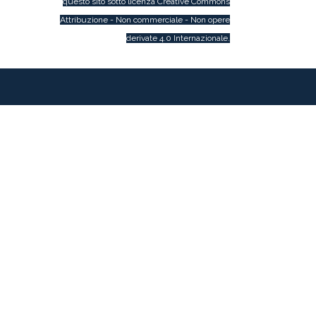
questo sito sotto licenza
Creative Commons
Attribuzione - Non commerciale - Non opere
derivate 4.0 Internazionale
.