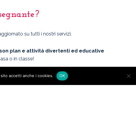
segnante?
giornato su tutti i nostri servizi.
son plan e attività divertenti ed educative
asa o in classe!
 sito accetti anche i cookies.
OK
i miei dati come da
policy
del sito