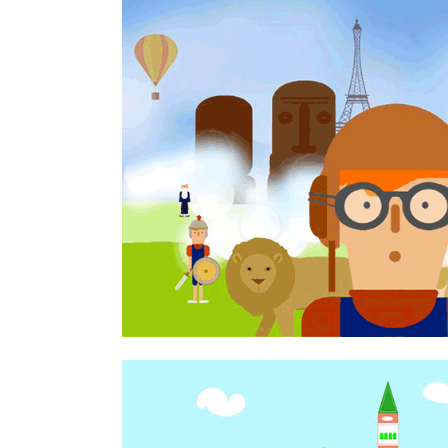
SCOPRI LE ME
DELL’EUR