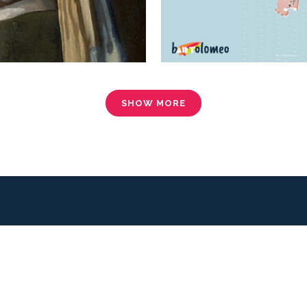
SHOW MORE
CHI DIDATTICI
ABOUT US
SSON PLAN
PARTNER
IVITÀ
PRIVACY & COOKIES