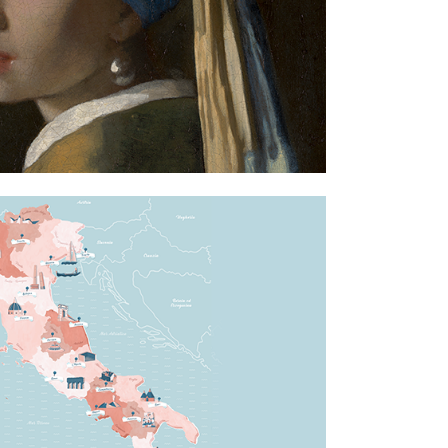
 – A ZONZO PER LE
CITTÀ