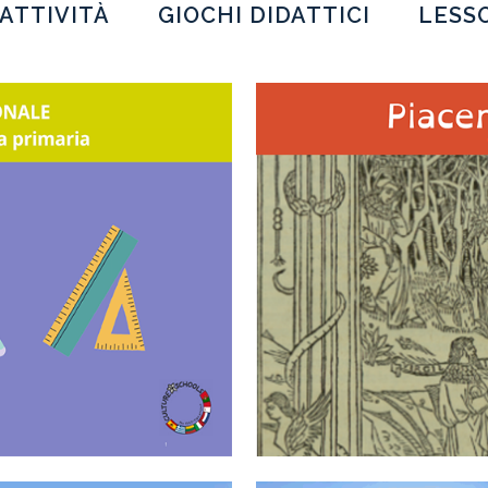
ATTIVITÀ
GIOCHI DIDATTICI
LESS
ENTI PER
SCOPRI_PIA
LA SCUOLA
A
IA