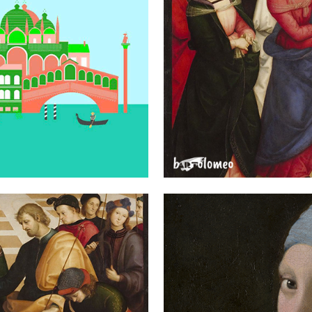
A CITTÀ E LA
SPERI
PA
R
FAELLO
GIOCA C